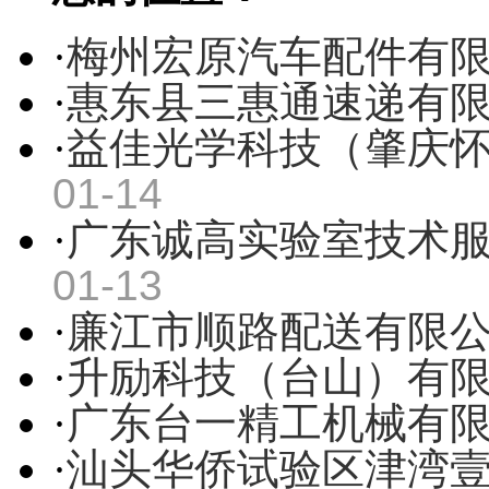
·
梅州宏原汽车配件有
·
惠东县三惠通速递有
·
益佳光学科技（肇庆
01-14
·
广东诚高实验室技术
01-13
·
廉江市顺路配送有限
·
升励科技（台山）有
·
广东台一精工机械有
·
汕头华侨试验区津湾