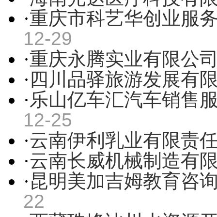
·
重庆市科艺华创业服
12-29
·
重庆永腾实业有限公
·
四川品驿旅游发展有
·
乐山亿车汇汽车销售
12-25
·
云南伊利乳业有限责
·
云南长威机械制造有
·
昆明美加吉姆教育咨
22