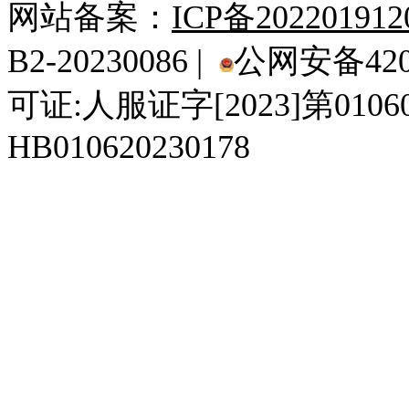
网站备案：
ICP备20220191
B2-20230086 |
公网安备4201
可证:人服证字[2023]第010
HB010620230178
929人才网
929招聘网
南方人才网
919人才网
939人才网
520人才
92
联合人才网
联合招聘网
888人才网
163人才网
163招聘网
985人才网
21
同城招聘网
毕业生求职网
域名抢注网
招聘人才网
中国直聘网
中国人才招聘网
中
直聘招聘网
人才网
武汉人才网
520人才网
28人才网
最新招聘信息
最